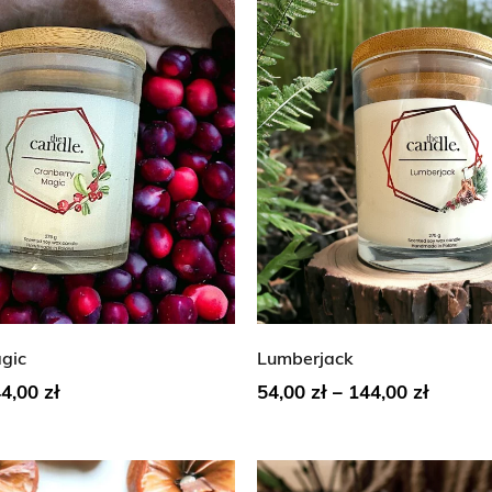
gic
Lumberjack
44,00
zł
54,00
zł
–
144,00
zł