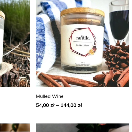
Mulled Wine
54,00
zł
–
144,00
zł