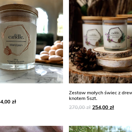
Zestaw małych świec z dre
knotem 5szt.
44,00
zł
270,00
zł
254,00
zł