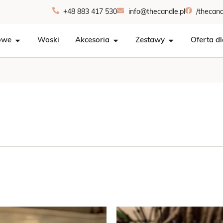
+48 883 417 530
info@thecandle.pl
/thecand
owe
Woski
Akcesoria
Zestawy
Oferta dl