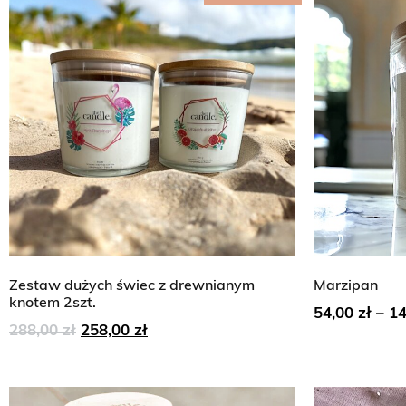
Zestaw dużych świec z drewnianym
Marzipan
knotem 2szt.
54,00
zł
–
1
288,00
zł
258,00
zł