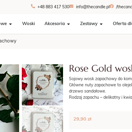
+48 883 417 530
info@thecandle.pl
/thecand
owe
Woski
Akcesoria
Zestawy
Oferta dl
pachowy
Rose Gold wo
Sojowy wosk zapachowy do komi
Główne nuty zapachowe to olejek 
drzewo sandałowe.
Rodzaj zapachu – delikatny i kwi
29,90
zł