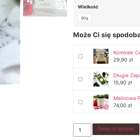
Wielkość
60g
Może Ci się spodob
Kominek C
29,90
zł
Długie Zap
15,90
zł
Malinowa P
74,00
zł
Dodaj do koszyka