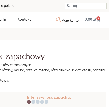
le.poland
0
a firm
Kontakt
0,00
zł
Moje konto
sk zapachowy
nków ceramicznych.
różany, malina, drzewo różane, róża turecka, kwiat lotosu, paczula,
atowy.
Intensywność zapachu: