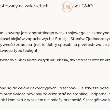
estowany na zwierzętach
Bez GMO
ukowany jest z naturalnego wosku sojowego ze skandynaws
ości olejków zapachowych z Francji i Stanów Zjednoczon
nsywności zapachu. Jest to dobry sposób na przetestowanie
świeca typu tealight.
ać do bukietu świeżo ściętych róż. Idealna jako prezent na wszelkie okaz
one są do celów dekoracyjnych. Przechowuj je zawsze poza 
oraz świece powinny zawsze stać na stabilnej i odpornej n
ak i kominka z woskiem nie należy przenosić. Szczegółowe i