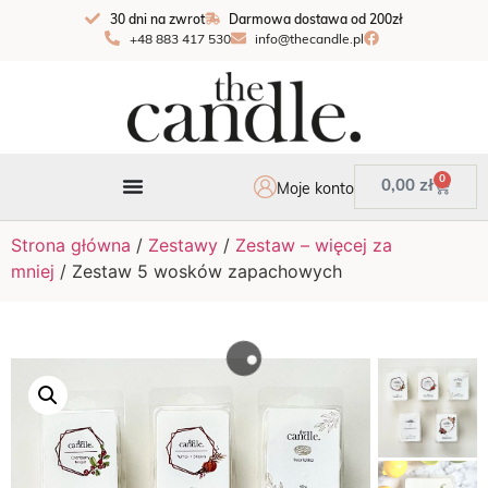
30 dni na zwrot
Darmowa dostawa od 200zł
+48 883 417 530
info@thecandle.pl
0
0,00
zł
Moje konto
Strona główna
/
Zestawy
/
Zestaw – więcej za
mniej
/ Zestaw 5 wosków zapachowych